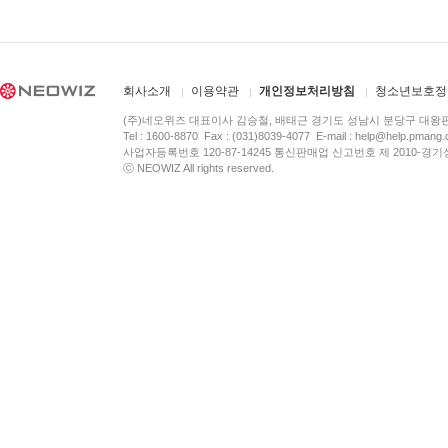
회사소개
이용약관
개인정보처리방침
청소년보호정
(주)네오위즈 대표이사 김승철, 배태근 경기도 성남시 분당구 대왕
Tel : 1600-8870 Fax : (031)8039-4077 E-mail :
help@help.pmang
사업자등록번호 120-87-14245 통신판매업 신고번호 제 2010-경기
ⓒ NEOWIZ All rights reserved.