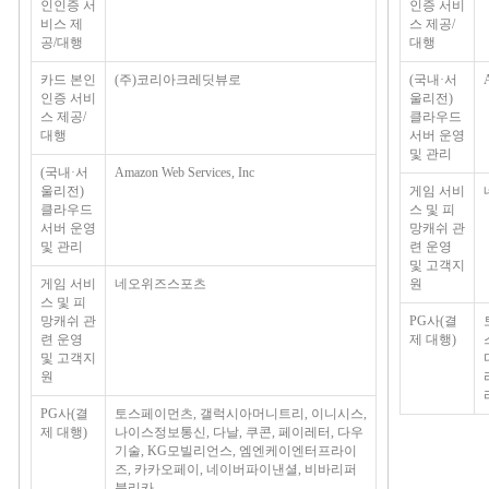
인인증 서
인증 서비
비스 제
스 제공/
공/대행
대행
카드 본인
(주)코리아크레딧뷰로
(국내·서
인증 서비
울리전)
스 제공/
클라우드
대행
서버 운영
및 관리
(국내·서
Amazon Web Services, Inc
울리전)
게임 서비
클라우드
스 및 피
서버 운영
망캐쉬 관
및 관리
련 운영
및 고객지
게임 서비
네오위즈스포츠
원
스 및 피
망캐쉬 관
PG사(결
련 운영
제 대행)
및 고객지
원
PG사(결
토스페이먼츠, 갤럭시아머니트리, 이니시스,
제 대행)
나이스정보통신, 다날, 쿠콘, 페이레터, 다우
기술, KG모빌리언스, 엠엔케이엔터프라이
즈, 카카오페이, 네이버파이낸셜, 비바리퍼
블리카