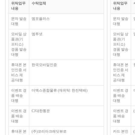
위탁업무
수탁업체
위탁업무
내용
내용
문자 발송
엠포플러스
문자 발송
대행
대행
모바일 상
엠투넷
모바일 상
품권(기
품권(기
프티쇼)
프티쇼)
경품 발송
경품 발송
대행
대행
휴대폰 본
한국모바일인증
휴대폰 본
인인증 서
인인증 서
비스 제
비스 제
공/대행
공/대행
이벤트 경
더엑스종합물류 (재위탁: 한진택배)
이벤트 경
품 배송
품 배송
대행
대행
이벤트 경
CJ대한통운
이벤트 경
품 배송
품 배송
대행
대행
휴대폰 본
(주)코리아크레딧뷰로
카드 본인