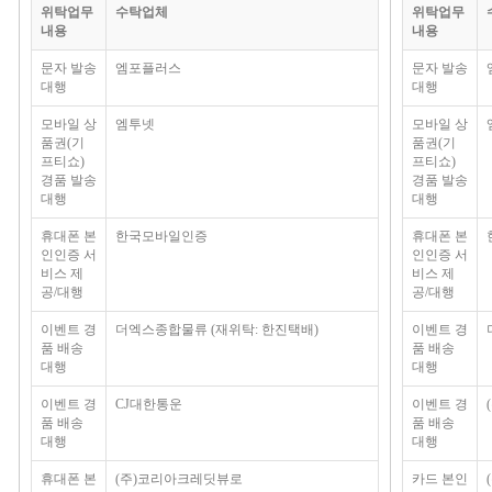
위탁업무
수탁업체
위탁업무
내용
내용
문자 발송
엠포플러스
문자 발송
대행
대행
모바일 상
엠투넷
모바일 상
품권(기
품권(기
프티쇼)
프티쇼)
경품 발송
경품 발송
대행
대행
휴대폰 본
한국모바일인증
휴대폰 본
인인증 서
인인증 서
비스 제
비스 제
공/대행
공/대행
이벤트 경
더엑스종합물류 (재위탁: 한진택배)
이벤트 경
품 배송
품 배송
대행
대행
이벤트 경
CJ대한통운
이벤트 경
품 배송
품 배송
대행
대행
휴대폰 본
(주)코리아크레딧뷰로
카드 본인