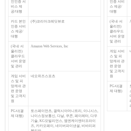
인인증 서
인증 서비
비스 제
스 제공/
공/대행
대행
카드 본인
(주)코리아크레딧뷰로
(국내·서
인증 서비
울리전)
스 제공/
클라우드
대행
서버 운영
및 관리
(국내·서
Amazon Web Services, Inc
울리전)
게임 서비
클라우드
스 및 피
서버 운영
망캐쉬 관
및 관리
련 운영
및 고객지
게임 서비
네오위즈스포츠
원
스 및 피
망캐쉬 관
PG사(결
련 운영
제 대행)
및 고객지
원
PG사(결
토스페이먼츠, 갤럭시아머니트리, 이니시스,
제 대행)
나이스정보통신, 다날, 쿠콘, 페이레터, 다우
기술, KG모빌리언스, 엠엔케이엔터프라이
즈, 카카오페이, 네이버파이낸셜, 비바리퍼
블리카