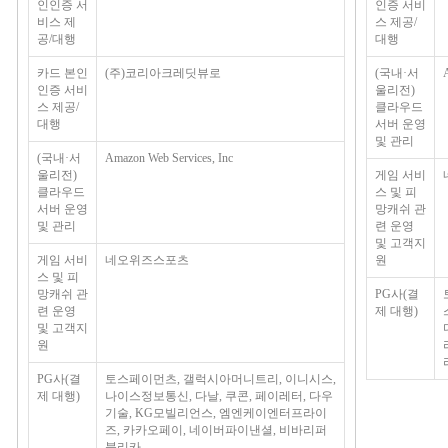
인인증 서
인증 서비
비스 제
스 제공/
공/대행
대행
카드 본인
(주)코리아크레딧뷰로
(국내·서
인증 서비
울리전)
스 제공/
클라우드
대행
서버 운영
및 관리
(국내·서
Amazon Web Services, Inc
울리전)
게임 서비
클라우드
스 및 피
서버 운영
망캐쉬 관
및 관리
련 운영
및 고객지
게임 서비
네오위즈스포츠
원
스 및 피
망캐쉬 관
PG사(결
련 운영
제 대행)
및 고객지
원
PG사(결
토스페이먼츠, 갤럭시아머니트리, 이니시스,
제 대행)
나이스정보통신, 다날, 쿠콘, 페이레터, 다우
기술, KG모빌리언스, 엠엔케이엔터프라이
즈, 카카오페이, 네이버파이낸셜, 비바리퍼
블리카