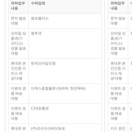
위탁업무
수탁업체
위탁업무
내용
내용
문자 발송
엠포플러스
문자 발송
대행
대행
모바일 상
엠투넷
모바일 상
품권(기
품권(기
프티쇼)
프티쇼)
경품 발송
경품 발송
대행
대행
휴대폰 본
한국모바일인증
휴대폰 본
인인증 서
인인증 서
비스 제
비스 제
공/대행
공/대행
이벤트 경
더엑스종합물류 (재위탁: 한진택배)
이벤트 경
품 배송
품 배송
대행
대행
이벤트 경
CJ대한통운
이벤트 경
품 배송
품 배송
대행
대행
휴대폰 본
(주)코리아크레딧뷰로
카드 본인