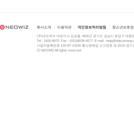
회사소개
이용약관
개인정보처리방침
청소년보호정
(주)네오위즈 대표이사 김승철, 배태근 경기도 성남시 분당구 대왕
Tel : 1600-8870 Fax : (031)8039-4077 E-mail :
help@help.pmang
사업자등록번호 120-87-14245 통신판매업 신고번호 제 2010-경기
ⓒ NEOWIZ All rights reserved.