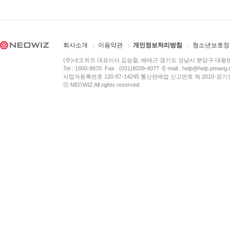
회사소개
이용약관
개인정보처리방침
청소년보호정
(주)네오위즈 대표이사 김승철, 배태근 경기도 성남시 분당구 대왕
Tel : 1600-8870 Fax : (031)8039-4077 E-mail :
help@help.pmang
사업자등록번호 120-87-14245 통신판매업 신고번호 제 2010-경기
ⓒ NEOWIZ All rights reserved.