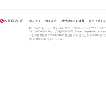
회사소개
이용약관
개인정보처리방침
청소년보호정
(주)네오위즈 대표이사 김승철, 배태근 경기도 성남시 분당구 대왕
Tel : 1600-8870 Fax : (031)8039-4077 E-mail :
help@help.pmang
사업자등록번호 120-87-14245 통신판매업 신고번호 제 2010-경기
ⓒ NEOWIZ All rights reserved.