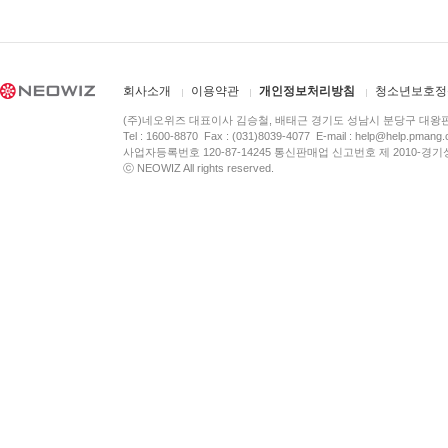
회사소개
이용약관
개인정보처리방침
청소년보호정
(주)네오위즈 대표이사 김승철, 배태근 경기도 성남시 분당구 대왕
Tel : 1600-8870 Fax : (031)8039-4077 E-mail :
help@help.pmang
사업자등록번호 120-87-14245 통신판매업 신고번호 제 2010-경기
ⓒ NEOWIZ All rights reserved.