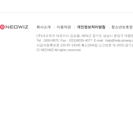
회사소개
이용약관
개인정보처리방침
청소년보호정
(주)네오위즈 대표이사 김승철, 배태근 경기도 성남시 분당구 대왕
Tel : 1600-8870 Fax : (031)8039-4077 E-mail :
help@help.pmang
사업자등록번호 120-87-14245 통신판매업 신고번호 제 2010-경기
ⓒ NEOWIZ All rights reserved.