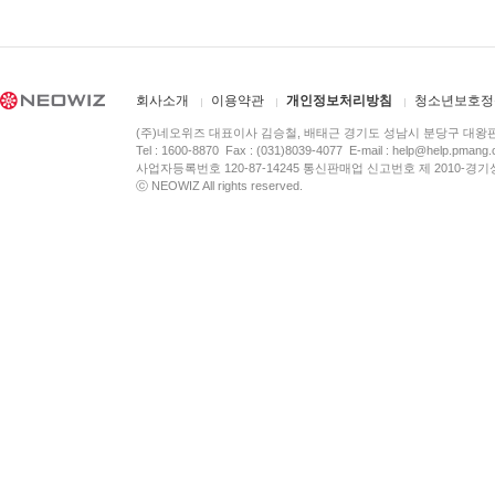
회사소개
이용약관
개인정보처리방침
청소년보호정
(주)네오위즈 대표이사 김승철, 배태근 경기도 성남시 분당구 대왕
Tel : 1600-8870 Fax : (031)8039-4077 E-mail :
help@help.pmang
사업자등록번호 120-87-14245 통신판매업 신고번호 제 2010-경기
ⓒ NEOWIZ All rights reserved.