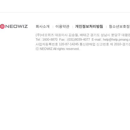
회사소개
이용약관
개인정보처리방침
청소년보호정
(주)네오위즈 대표이사 김승철, 배태근 경기도 성남시 분당구 대왕
Tel : 1600-8870 Fax : (031)8039-4077 E-mail :
help@help.pmang
사업자등록번호 120-87-14245 통신판매업 신고번호 제 2010-경기
ⓒ NEOWIZ All rights reserved.