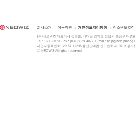
회사소개
이용약관
개인정보처리방침
청소년보호정
(주)네오위즈 대표이사 김승철, 배태근 경기도 성남시 분당구 대왕
Tel : 1600-8870 Fax : (031)8039-4077 E-mail :
help@help.pmang
사업자등록번호 120-87-14245 통신판매업 신고번호 제 2010-경기
ⓒ NEOWIZ All rights reserved.