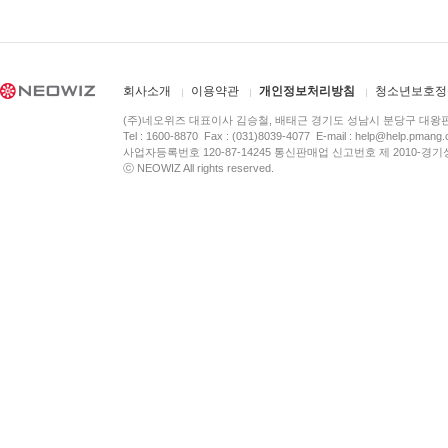
회사소개
이용약관
개인정보처리방침
청소년보호정
(주)네오위즈 대표이사 김승철, 배태근 경기도 성남시 분당구 대왕
Tel : 1600-8870 Fax : (031)8039-4077 E-mail :
help@help.pmang
사업자등록번호 120-87-14245 통신판매업 신고번호 제 2010-경기
ⓒ NEOWIZ All rights reserved.