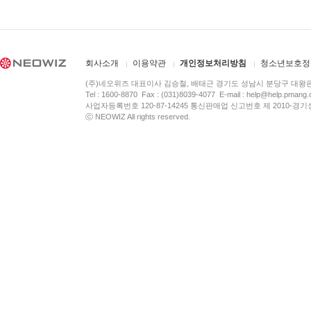
회사소개
이용약관
개인정보처리방침
청소년보호정
(주)네오위즈 대표이사 김승철, 배태근 경기도 성남시 분당구 대왕
Tel : 1600-8870 Fax : (031)8039-4077 E-mail :
help@help.pmang
사업자등록번호 120-87-14245 통신판매업 신고번호 제 2010-경기
ⓒ NEOWIZ All rights reserved.