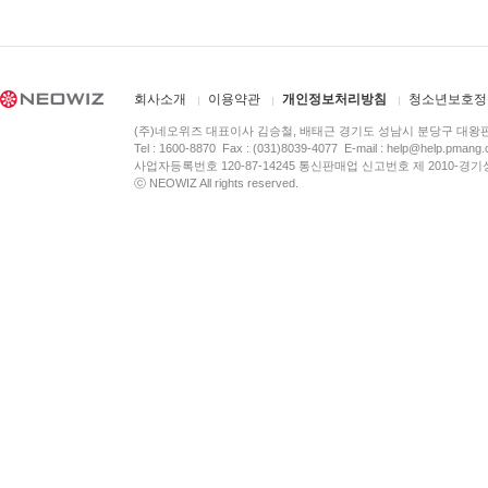
회사소개
이용약관
개인정보처리방침
청소년보호정
(주)네오위즈 대표이사 김승철, 배태근 경기도 성남시 분당구 대왕
Tel : 1600-8870 Fax : (031)8039-4077 E-mail :
help@help.pmang
사업자등록번호 120-87-14245 통신판매업 신고번호 제 2010-경기
ⓒ NEOWIZ All rights reserved.