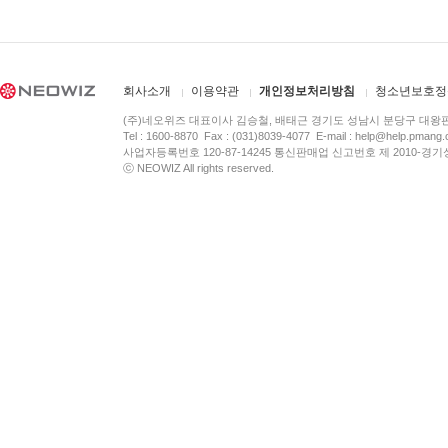
회사소개
이용약관
개인정보처리방침
청소년보호정
(주)네오위즈 대표이사 김승철, 배태근 경기도 성남시 분당구 대왕
Tel : 1600-8870 Fax : (031)8039-4077 E-mail :
help@help.pmang
사업자등록번호 120-87-14245 통신판매업 신고번호 제 2010-경기
ⓒ NEOWIZ All rights reserved.