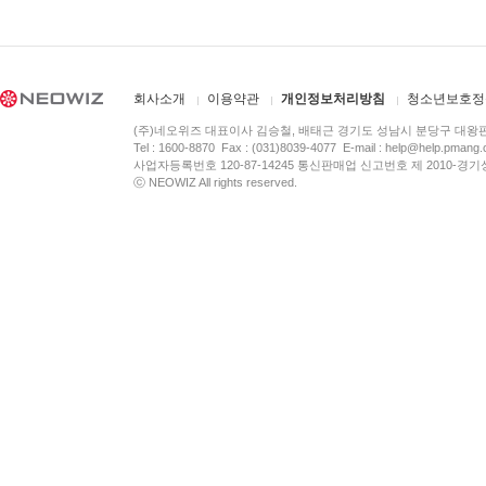
회사소개
이용약관
개인정보처리방침
청소년보호정
(주)네오위즈 대표이사 김승철, 배태근 경기도 성남시 분당구 대왕
Tel : 1600-8870 Fax : (031)8039-4077 E-mail :
help@help.pmang
사업자등록번호 120-87-14245 통신판매업 신고번호 제 2010-경기
ⓒ NEOWIZ All rights reserved.