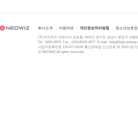
회사소개
이용약관
개인정보처리방침
청소년보호정
(주)네오위즈 대표이사 김승철, 배태근 경기도 성남시 분당구 대왕
Tel : 1600-8870 Fax : (031)8039-4077 E-mail :
help@help.pmang
사업자등록번호 120-87-14245 통신판매업 신고번호 제 2010-경기
ⓒ NEOWIZ All rights reserved.