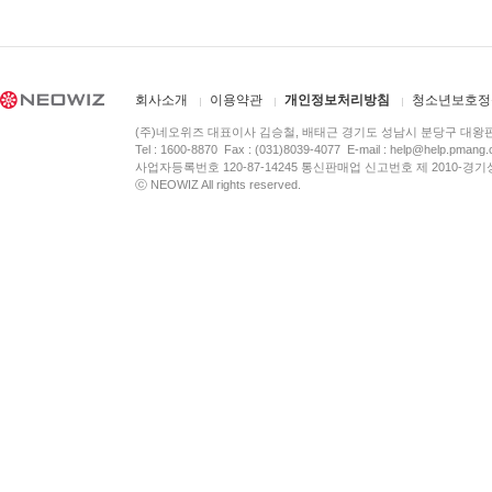
회사소개
이용약관
개인정보처리방침
청소년보호정
(주)네오위즈 대표이사 김승철, 배태근 경기도 성남시 분당구 대왕
Tel : 1600-8870 Fax : (031)8039-4077 E-mail :
help@help.pmang
사업자등록번호 120-87-14245 통신판매업 신고번호 제 2010-경기
ⓒ NEOWIZ All rights reserved.