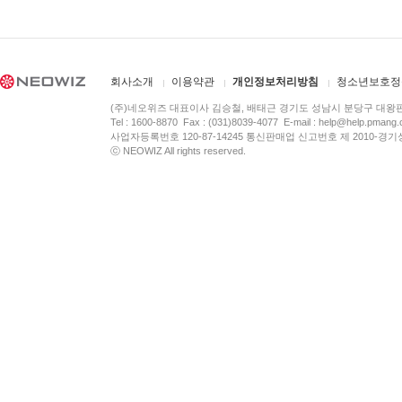
회사소개
이용약관
개인정보처리방침
청소년보호정
(주)네오위즈 대표이사 김승철, 배태근 경기도 성남시 분당구 대왕
Tel : 1600-8870 Fax : (031)8039-4077 E-mail :
help@help.pmang
사업자등록번호 120-87-14245 통신판매업 신고번호 제 2010-경기
ⓒ NEOWIZ All rights reserved.