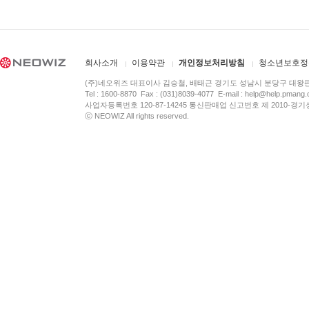
회사소개
이용약관
개인정보처리방침
청소년보호정
(주)네오위즈 대표이사 김승철, 배태근 경기도 성남시 분당구 대왕
Tel : 1600-8870 Fax : (031)8039-4077 E-mail :
help@help.pmang
사업자등록번호 120-87-14245 통신판매업 신고번호 제 2010-경기
ⓒ NEOWIZ All rights reserved.