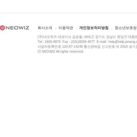
회사소개
이용약관
개인정보처리방침
청소년보호정
(주)네오위즈 대표이사 김승철, 배태근 경기도 성남시 분당구 대왕
Tel : 1600-8870 Fax : (031)8039-4077 E-mail :
help@help.pmang
사업자등록번호 120-87-14245 통신판매업 신고번호 제 2010-경기
ⓒ NEOWIZ All rights reserved.