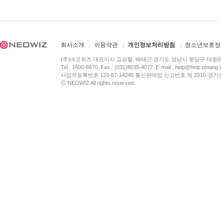
회사소개
이용약관
개인정보처리방침
청소년보호정
(주)네오위즈 대표이사 김승철, 배태근 경기도 성남시 분당구 대왕
Tel : 1600-8870 Fax : (031)8039-4077 E-mail :
help@help.pmang
사업자등록번호 120-87-14245 통신판매업 신고번호 제 2010-경기
ⓒ NEOWIZ All rights reserved.