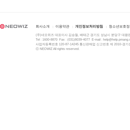
회사소개
이용약관
개인정보처리방침
청소년보호정
(주)네오위즈 대표이사 김승철, 배태근 경기도 성남시 분당구 대왕
Tel : 1600-8870 Fax : (031)8039-4077 E-mail :
help@help.pmang
사업자등록번호 120-87-14245 통신판매업 신고번호 제 2010-경기
ⓒ NEOWIZ All rights reserved.