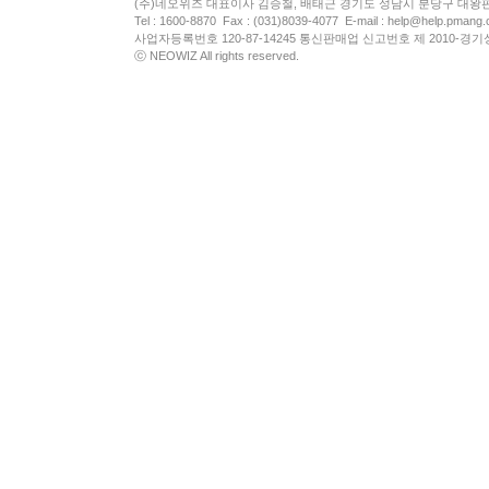
(주)네오위즈 대표이사 김승철, 배태근 경기도 성남시 분당구 대왕
Tel : 1600-8870 Fax : (031)8039-4077 E-mail :
help@help.pmang
사업자등록번호 120-87-14245 통신판매업 신고번호 제 2010-경기
ⓒ NEOWIZ All rights reserved.