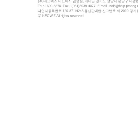
(주)네오위즈 대표이사 김승철, 배태근 경기도 성남시 분당구 대왕
Tel : 1600-8870 Fax : (031)8039-4077 E-mail :
help@help.pmang
사업자등록번호 120-87-14245 통신판매업 신고번호 제 2010-경기
ⓒ NEOWIZ All rights reserved.