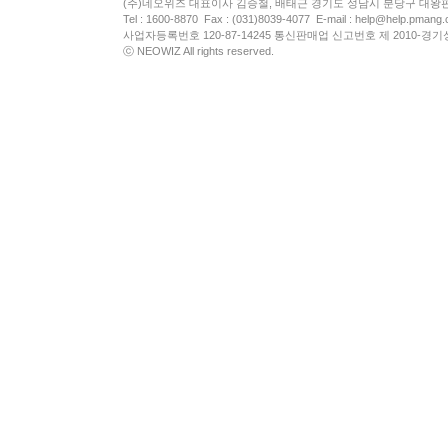
(주)네오위즈 대표이사 김승철, 배태근 경기도 성남시 분당구 대왕
Tel : 1600-8870 Fax : (031)8039-4077 E-mail :
help@help.pmang
사업자등록번호 120-87-14245 통신판매업 신고번호 제 2010-경기
ⓒ NEOWIZ All rights reserved.