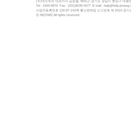
(주)네오위즈 대표이사 김승철, 배태근 경기도 성남시 분당구 대왕
Tel : 1600-8870 Fax : (031)8039-4077 E-mail :
help@help.pmang
사업자등록번호 120-87-14245 통신판매업 신고번호 제 2010-경기
ⓒ NEOWIZ All rights reserved.