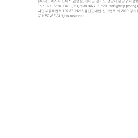
(주)네오위즈 대표이사 김승철, 배태근 경기도 성남시 분당구 대왕
Tel : 1600-8870 Fax : (031)8039-4077 E-mail :
help@help.pmang
사업자등록번호 120-87-14245 통신판매업 신고번호 제 2010-경기
ⓒ NEOWIZ All rights reserved.