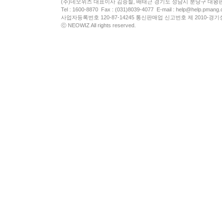
(주)네오위즈 대표이사 김승철, 배태근 경기도 성남시 분당구 대왕
Tel : 1600-8870 Fax : (031)8039-4077 E-mail :
help@help.pmang
사업자등록번호 120-87-14245 통신판매업 신고번호 제 2010-경기
ⓒ NEOWIZ All rights reserved.