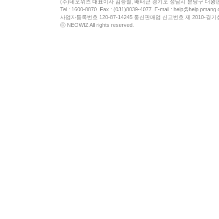
(주)네오위즈 대표이사 김승철, 배태근 경기도 성남시 분당구 대왕
Tel : 1600-8870 Fax : (031)8039-4077 E-mail :
help@help.pmang
사업자등록번호 120-87-14245 통신판매업 신고번호 제 2010-경기
ⓒ NEOWIZ All rights reserved.