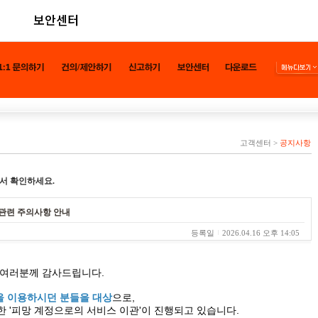
보안센터
고객센터
>
공지사항
서 확인하세요.
관 관련 주의사항 안내
등록일
2026.04.16 오후 14:05
 여러분께 감사드립니다.
을 이용하시던 분들을 대상
으로,
 '피망 계정으로의 서비스 이관'이 진행되고 있습니다.