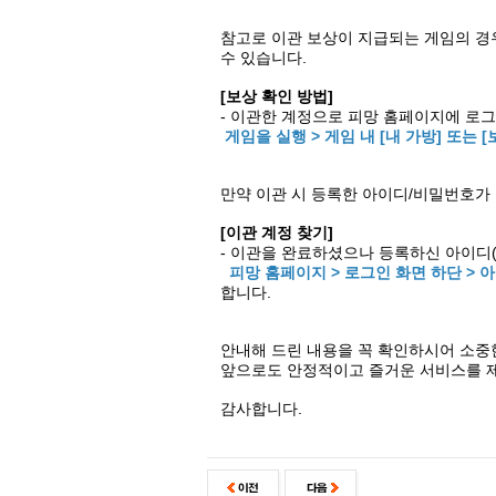
참고로 이관 보상이 지급되는 게임의 경
수 있습니다.
[보상 확인 방법]
- 이관한 계정으로 피망 홈페이지에 로그
게임을 실행 > 게임 내 [내 가방] 또는 
만약 이관 시 등록한 아이디/비밀번호가
[이관 계정 찾기]
- 이관을 완료하셨으나 등록하신 아이디
피망 홈페이지 > 로그인 화면 하단 > 
합니다.
안내해 드린 내용을 꼭 확인하시어 소중
앞으로도 안정적이고 즐거운 서비스를 
감사합니다.