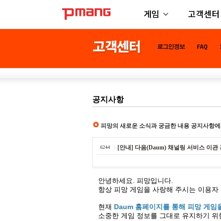
게임
고객센터
공지사항
피망의 새로운 소식과 궁금한 내용 공지사항에
[안내] 다음(Daum) 채널링 서비스 이
6244
안녕하세요. 피망입니다.
항상 피망 게임을 사랑해 주시는 이용자
현재
Daum 홈페이지를 통해 피망 게임
소중한 게임 정보를 그대로 유지하기 위한