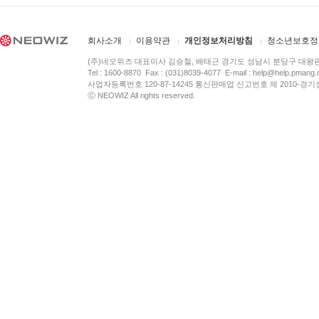
회사소개
이용약관
개인정보처리방침
청소년보호정
(주)네오위즈 대표이사 김승철, 배태근 경기도 성남시 분당구 대왕
Tel : 1600-8870 Fax : (031)8039-4077 E-mail :
help@help.pmang
사업자등록번호 120-87-14245 통신판매업 신고번호 제 2010-경기
ⓒ NEOWIZ All rights reserved.