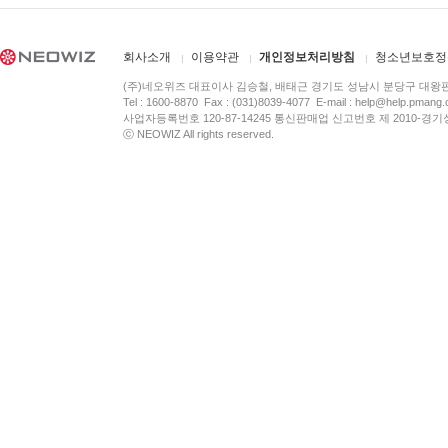
회사소개
이용약관
개인정보처리방침
청소년보호정
(주)네오위즈 대표이사 김승철, 배태근 경기도 성남시 분당구 대왕
Tel : 1600-8870 Fax : (031)8039-4077 E-mail :
help@help.pmang
사업자등록번호 120-87-14245 통신판매업 신고번호 제 2010-경기
ⓒ NEOWIZ All rights reserved.