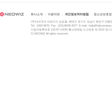
회사소개
이용약관
개인정보처리방침
청소년보호정
(주)네오위즈 대표이사 김승철, 배태근 경기도 성남시 분당구 대왕
Tel : 1600-8870 Fax : (031)8039-4077 E-mail :
help@help.pmang
사업자등록번호 120-87-14245 통신판매업 신고번호 제 2010-경기
ⓒ NEOWIZ All rights reserved.