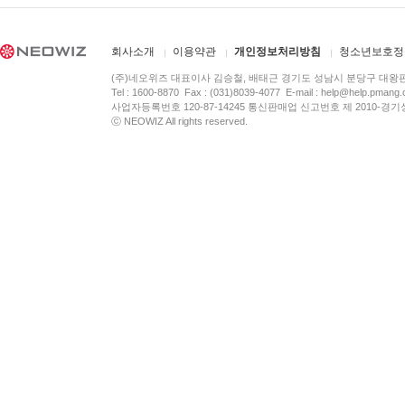
회사소개
이용약관
개인정보처리방침
청소년보호정
(주)네오위즈 대표이사 김승철, 배태근 경기도 성남시 분당구 대왕
Tel : 1600-8870 Fax : (031)8039-4077 E-mail :
help@help.pmang
사업자등록번호 120-87-14245 통신판매업 신고번호 제 2010-경기
ⓒ NEOWIZ All rights reserved.