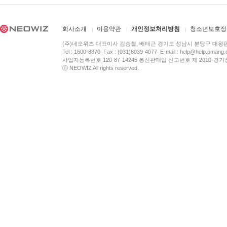
회사소개
이용약관
개인정보처리방침
청소년보호정
(주)네오위즈 대표이사 김승철, 배태근 경기도 성남시 분당구 대왕
Tel : 1600-8870 Fax : (031)8039-4077 E-mail :
help@help.pmang
사업자등록번호 120-87-14245 통신판매업 신고번호 제 2010-경기
ⓒ NEOWIZ All rights reserved.