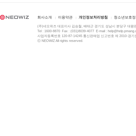
회사소개
이용약관
개인정보처리방침
청소년보호정
(주)네오위즈 대표이사 김승철, 배태근 경기도 성남시 분당구 대왕
Tel : 1600-8870 Fax : (031)8039-4077 E-mail :
help@help.pmang
사업자등록번호 120-87-14245 통신판매업 신고번호 제 2010-경기
ⓒ NEOWIZ All rights reserved.