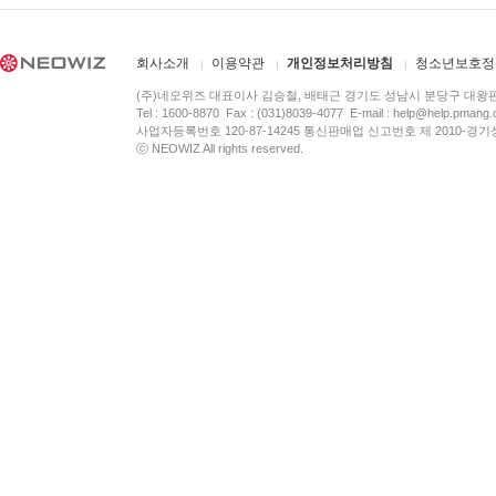
회사소개
이용약관
개인정보처리방침
청소년보호정
(주)네오위즈 대표이사 김승철, 배태근 경기도 성남시 분당구 대왕
Tel : 1600-8870 Fax : (031)8039-4077 E-mail :
help@help.pmang
사업자등록번호 120-87-14245 통신판매업 신고번호 제 2010-경기
ⓒ NEOWIZ All rights reserved.