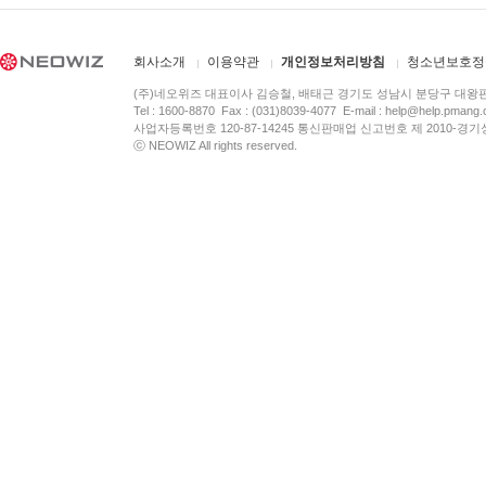
회사소개
이용약관
개인정보처리방침
청소년보호정
(주)네오위즈 대표이사 김승철, 배태근 경기도 성남시 분당구 대왕
Tel : 1600-8870 Fax : (031)8039-4077 E-mail :
help@help.pmang
사업자등록번호 120-87-14245 통신판매업 신고번호 제 2010-경기
ⓒ NEOWIZ All rights reserved.