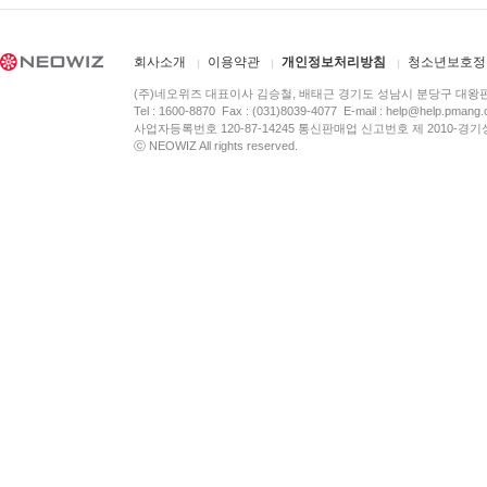
회사소개
이용약관
개인정보처리방침
청소년보호정
(주)네오위즈 대표이사 김승철, 배태근 경기도 성남시 분당구 대왕
Tel : 1600-8870 Fax : (031)8039-4077 E-mail :
help@help.pmang
사업자등록번호 120-87-14245 통신판매업 신고번호 제 2010-경기
ⓒ NEOWIZ All rights reserved.