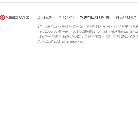
회사소개
이용약관
개인정보처리방침
청소년보호정
(주)네오위즈 대표이사 김승철, 배태근 경기도 성남시 분당구 대왕
Tel : 1600-8870 Fax : (031)8039-4077 E-mail :
help@help.pmang
사업자등록번호 120-87-14245 통신판매업 신고번호 제 2010-경기
ⓒ NEOWIZ All rights reserved.