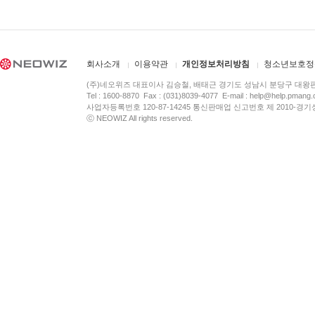
회사소개
이용약관
개인정보처리방침
청소년보호정
(주)네오위즈 대표이사 김승철, 배태근 경기도 성남시 분당구 대왕
Tel : 1600-8870 Fax : (031)8039-4077 E-mail :
help@help.pmang
사업자등록번호 120-87-14245 통신판매업 신고번호 제 2010-경기
ⓒ NEOWIZ All rights reserved.