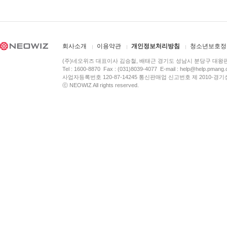
회사소개
이용약관
개인정보처리방침
청소년보호정
(주)네오위즈 대표이사 김승철, 배태근 경기도 성남시 분당구 대왕
Tel : 1600-8870 Fax : (031)8039-4077 E-mail :
help@help.pmang
사업자등록번호 120-87-14245 통신판매업 신고번호 제 2010-경기
ⓒ NEOWIZ All rights reserved.