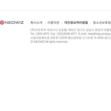
회사소개
이용약관
개인정보처리방침
청소년보호정
(주)네오위즈 대표이사 김승철, 배태근 경기도 성남시 분당구 대왕
Tel : 1600-8870 Fax : (031)8039-4077 E-mail :
help@help.pmang
사업자등록번호 120-87-14245 통신판매업 신고번호 제 2010-경기
ⓒ NEOWIZ All rights reserved.