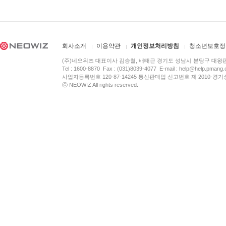
회사소개
이용약관
개인정보처리방침
청소년보호정
(주)네오위즈 대표이사 김승철, 배태근 경기도 성남시 분당구 대왕
Tel : 1600-8870 Fax : (031)8039-4077 E-mail :
help@help.pmang
사업자등록번호 120-87-14245 통신판매업 신고번호 제 2010-경기
ⓒ NEOWIZ All rights reserved.