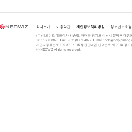
회사소개
이용약관
개인정보처리방침
청소년보호정
(주)네오위즈 대표이사 김승철, 배태근 경기도 성남시 분당구 대왕
Tel : 1600-8870 Fax : (031)8039-4077 E-mail :
help@help.pmang
사업자등록번호 120-87-14245 통신판매업 신고번호 제 2010-경기
ⓒ NEOWIZ All rights reserved.