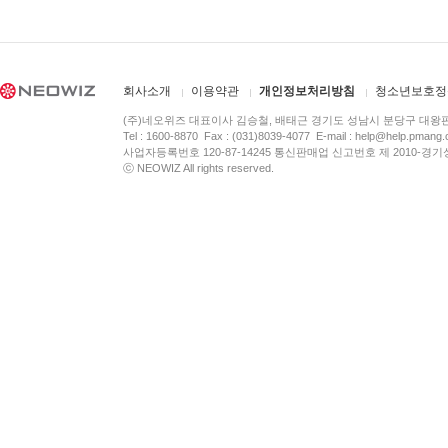
회사소개
이용약관
개인정보처리방침
청소년보호정
(주)네오위즈 대표이사 김승철, 배태근 경기도 성남시 분당구 대왕
Tel : 1600-8870 Fax : (031)8039-4077 E-mail :
help@help.pmang
사업자등록번호 120-87-14245 통신판매업 신고번호 제 2010-경기
ⓒ NEOWIZ All rights reserved.