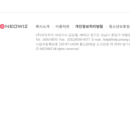
회사소개
이용약관
개인정보처리방침
청소년보호정
(주)네오위즈 대표이사 김승철, 배태근 경기도 성남시 분당구 대왕
Tel : 1600-8870 Fax : (031)8039-4077 E-mail :
help@help.pmang
사업자등록번호 120-87-14245 통신판매업 신고번호 제 2010-경기
ⓒ NEOWIZ All rights reserved.